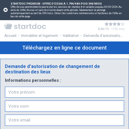
STARTDOC PREMIUM : OFFRE D'ESSAI À 1.79€/48H PUIS 39€/MOIS
Offre d'essai promotionnelle pour tester les services de startdoc.fr et valable jusqu'au 30/09/2026.Au
delà de l'offre d'essai et sans résiliation durant cette période, l'abonnement se prolonge
automatiquement au tarif de 39€/mois. Détail des conditions commerciales et tarifaires de l'offre en
bas de cette page.
8,84/10
- 1742 avis
Accueil
Immobilier et logement
Habitation
Demande d'autorisation de changement de destination des lieux
Téléchargez en ligne ce document
Demande d'autorisation de changement de
destination des lieux
Informations personnelles :