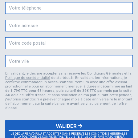
En validant, je déclare accepter sans réserve les
Conditions Générales
et la
Politique de confidentialité
de startdoc.fr. En validant les informations, je
confirme commander un accès Startdoc Premium avec une offre d’essai
promotionnelle pour un abonnement mensuel à durée indéterminée
au tarif
de 1.79€ TTC pour 48 heures, puis au tarif de 39€ TTC par mois
par la suite.
Au-delà de l’offre d’essai et sans résiliation de ma part durant cette période,
j'autorise startdoc.fr à prélever chaque mois à date anniversaire le montant
de l'abonnement sur la carte bancaire ayant servi au paiement de l'offre
d'essai.
VALIDER
JE DÉCLARE AVOIR LU ET ACCEPTER SANS RÉSERVE LES CONDITIONS GÉNÉRALES
ET LA POLITIQUE DE CONFIDENTIALITÉ DU SITE ET JE CONFIRME M'ABONNER À