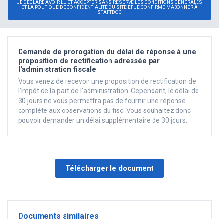
JE DÉCLARE AVOIR LU ET ACCEPTER SANS RÉSERVE LES CONDITIONS GÉNÉRALES
ET LA POLITIQUE DE CONFIDENTIALITÉ DU SITE ET JE CONFIRME M'ABONNER À
STARTDOC
Demande de prorogation du délai de réponse à une
proposition de rectification adressée par
l'administration fiscale
Vous venez de recevoir une proposition de rectification de
l'impôt de la part de l'administration. Cependant, le délai de
30 jours ne vous permettra pas de fournir une réponse
complète aux observations du fisc. Vous souhaitez donc
pouvoir demander un délai supplémentaire de 30 jours.
Télécharger le document
Documents similaires