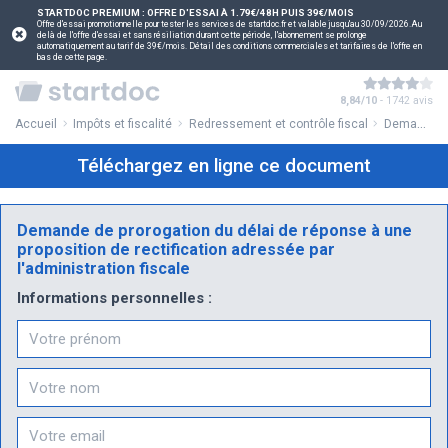
STARTDOC PREMIUM : OFFRE D'ESSAI À 1.79€/48H PUIS 39€/MOIS
Offre d'essai promotionnelle pour tester les services de startdoc.fr et valable jusqu'au 30/09/2026.Au
delà de l'offre d'essai et sans résiliation durant cette période, l'abonnement se prolonge
automatiquement au tarif de 39€/mois. Détail des conditions commerciales et tarifaires de l'offre en
bas de cette page.
8,84/10
- 1742 avis
Accueil
Impôts et fiscalité
Redressement et contrôle fiscal
Demande de prorogation du délai de réponse à une proposition de rectification adressée par l'administration fiscale
Téléchargez en ligne ce document
Demande de prorogation du délai de réponse à une
proposition de rectification adressée par
l'administration fiscale
Informations personnelles :