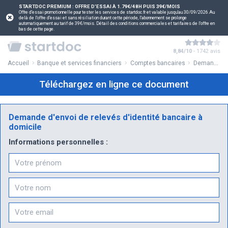
STARTDOC PREMIUM : OFFRE D'ESSAI À 1.79€/48H PUIS 39€/MOIS
Offre d'essai promotionnelle pour tester les services de startdoc.fr et valable jusqu'au 30/09/2026.Au
delà de l'offre d'essai et sans résiliation durant cette période, l'abonnement se prolonge
automatiquement au tarif de 39€/mois. Détail des conditions commerciales et tarifaires de l'offre en
bas de cette page.
8,84/10
- 1742 avis
Accueil
Banque et services financiers
Comptes bancaires
Demande d'envoi de relevés d'identité bancaire à domicile
Téléchargez en ligne ce document
Demande d'envoi de relevés d'identité bancaire à
domicile
Informations personnelles :