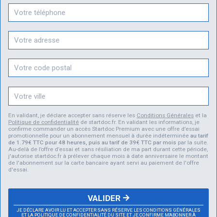
En validant, je déclare accepter sans réserve les
Conditions Générales
et la
Politique de confidentialité
de startdoc.fr. En validant les informations, je
confirme commander un accès Startdoc Premium avec une offre d’essai
promotionnelle pour un abonnement mensuel à durée indéterminée
au tarif
de 1.79€ TTC pour 48 heures, puis au tarif de 39€ TTC par mois
par la suite.
Au-delà de l’offre d’essai et sans résiliation de ma part durant cette période,
j'autorise startdoc.fr à prélever chaque mois à date anniversaire le montant
de l'abonnement sur la carte bancaire ayant servi au paiement de l'offre
d'essai.
VALIDER
JE DÉCLARE AVOIR LU ET ACCEPTER SANS RÉSERVE LES CONDITIONS GÉNÉRALES
ET LA POLITIQUE DE CONFIDENTIALITÉ DU SITE ET JE CONFIRME M'ABONNER À