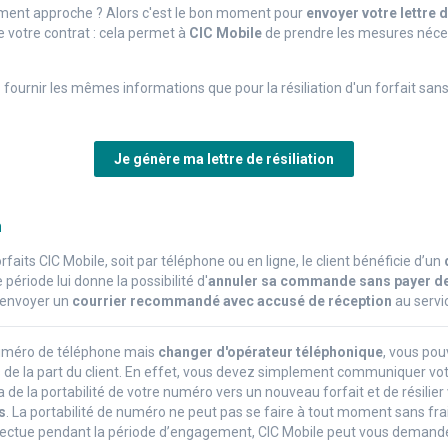
ent approche ? Alors c'est le bon moment pour
envoyer votre lettre d
e votre contrat : cela permet à
CIC Mobile
de prendre les mesures néce
z fournir les mêmes informations que pour la résiliation d'un forfait 
Je génère ma lettre de résiliation
n
rfaits CIC Mobile, soit par téléphone ou en ligne, le client bénéficie d’un
période lui donne la possibilité d'
annuler sa commande sans payer de fr
ut envoyer un
courrier recommandé avec accusé de réception
au servic
numéro de téléphone mais
changer d'opérateur téléphonique
, vous po
s
de la part du client. En effet, vous devez simplement communiquer vo
 de la portabilité de votre numéro vers un nouveau forfait et
de résilier
s
. La portabilité de numéro ne peut pas se faire à tout moment sans fra
’effectue pendant la période d’engagement, CIC Mobile peut vous deman