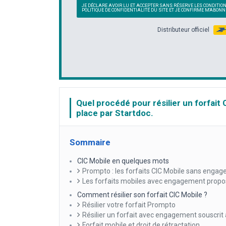
JE DÉCLARE AVOIR LU ET ACCEPTER SANS RÉSERVE LES CONDITIO
POLITIQUE DE CONFIDENTIALITÉ DU SITE ET JE CONFIRME M'ABON
Distributeur officiel
Quel procédé pour résilier un forfait
place par Startdoc.
Sommaire
CIC Mobile en quelques mots
Prompto : les forfaits CIC Mobile sans enga
Les forfaits mobiles avec engagement prop
Comment résilier son forfait CIC Mobile ?
Résilier votre forfait Prompto
Résilier un forfait avec engagement souscri
Forfait mobile et droit de rétractation