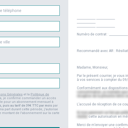
hone
_____________
_____________
_____________
_____________
_____________
Numéro de contrat :
_____________
Recommandé avec AR : Résilia
Madame, Monsieur,
Par le présent courrier, je vous
à vos services à compter du
09
Conformément aux dispositions de
consommation, je souhaite que m
ions Générales
et la
Politique de
réception de la présente lettr
ions, je confirme commander un accès
elle pour un abonnement mensuel à
L’accusé de réception de ce courr
s, puis au tarif de 39€ TTC par mois
par
 ma part durant cette période, j'autorise
Si mon paiement se fait par pr
le montant de l'abonnement sur la carte
résilier
cette autorisation en m
Merci de m’envoyer une confirmat