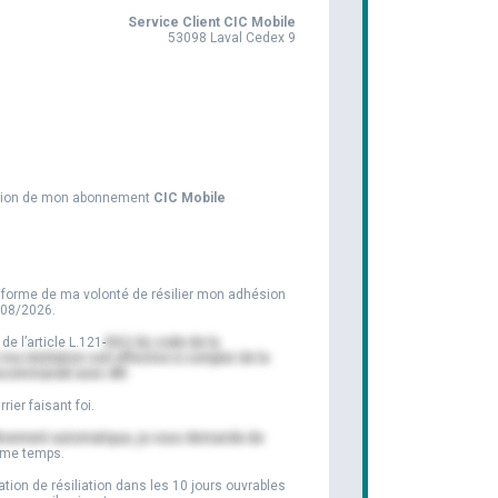
Service Client CIC Mobile
53098 Laval Cedex 9
tion de mon abonnement
CIC Mobile
 informe de ma volonté de résilier mon adhésion
/08/2026
.
 l’article L.121-
84-2 du code de la
a résiliation soit effective à compter de la
e recommandé avec AR.
ier faisant foi.
élèvement automatique, je vous demande de
ême temps.
ion de résiliation dans les 10 jours ouvrables