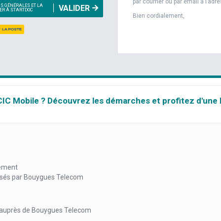
par courrier ou par email à l’adr
NS GÉNÉRALES ET LA
VALIDER
NER À STARTDOC
Bien cordialement,
 CIC Mobile ? Découvrez les démarches et profitez d'une 
gement
osés par Bouygues Telecom
t auprès de Bouygues Telecom