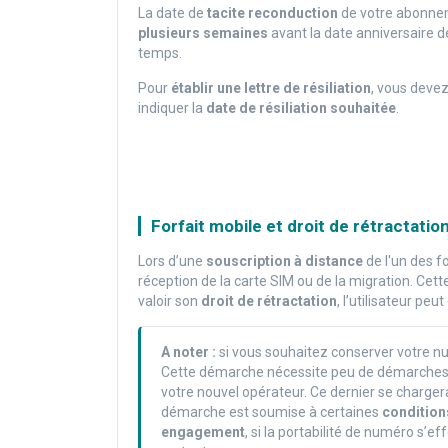
La date de
tacite reconduction
de votre abonnem
plusieurs semaines
avant la date anniversaire d
temps.
Pour
établir une lettre de résiliation
, vous deve
indiquer la
date de résiliation souhaitée
.
Forfait mobile et droit de rétractatio
Lors d’une
souscription à distance
de l'un des fo
réception de la carte SIM ou de la migration. Cette 
valoir son
droit de rétractation
, l’utilisateur pe
A noter :
si vous souhaitez conserver votre 
Cette démarche nécessite peu de démarche
votre nouvel opérateur. Ce dernier se chargera
démarche est soumise à certaines
condition
engagement
, si la portabilité de numéro s