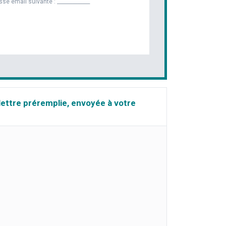
esse email suivante :
_____________
lettre préremplie, envoyée à votre