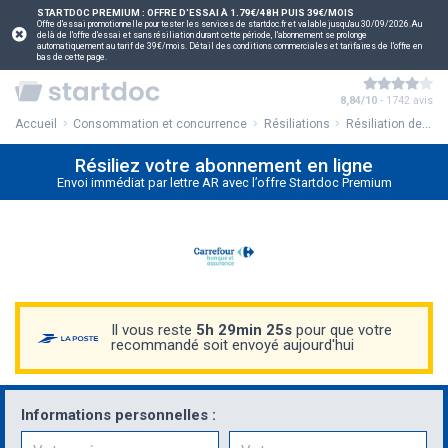
STARTDOC PREMIUM : OFFRE D'ESSAI À 1.79€/48H PUIS 39€/MOIS
Offre d'essai promotionnelle pour tester les services de startdoc.fr et valable jusqu'au 30/09/2026.Au
delà de l'offre d'essai et sans résiliation durant cette période, l'abonnement se prolonge
automatiquement au tarif de 39€/mois. Détail des conditions commerciales et tarifaires de l'offre en
bas de cette page.
8,84/10
- 1742 avis
Accueil
Consommation et concurrence
Résiliations
Résiliation de votre carte Pass Carrefour Banque
Résiliez votre abonnement en ligne
Envoi immédiat par lettre AR avec l’offre Startdoc Premium
Il vous reste
5h 29min 25s
pour que votre
recommandé soit envoyé aujourd'hui
Informations personnelles :
Prénom
Nom