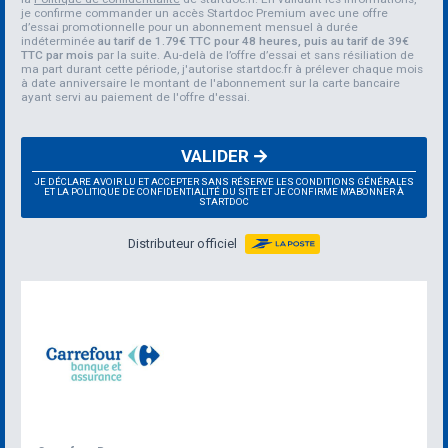
je confirme commander un accès Startdoc Premium avec une offre
d’essai promotionnelle pour un abonnement mensuel à durée
indéterminée
au tarif de 1.79€ TTC pour 48 heures, puis au tarif de 39€
TTC par mois
par la suite. Au-delà de l’offre d’essai et sans résiliation de
ma part durant cette période, j'autorise startdoc.fr à prélever chaque mois
à date anniversaire le montant de l'abonnement sur la carte bancaire
ayant servi au paiement de l'offre d'essai.
VALIDER
JE DÉCLARE AVOIR LU ET ACCEPTER SANS RÉSERVE LES CONDITIONS GÉNÉRALES
ET LA POLITIQUE DE CONFIDENTIALITÉ DU SITE ET JE CONFIRME M'ABONNER À
STARTDOC
Distributeur officiel