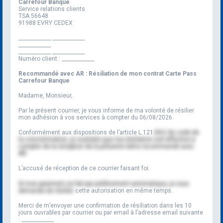
Carrefour Banque
Service relations clients
TSA 56648
91988 EVRY CEDEX
_____________
_____________
_____________
_____________
_____________
Numéro client :
_____________
Recommandé avec AR : Résiliation de mon contrat Carte Pass
Carrefour Banque
Madame, Monsieur,
Par le présent courrier, je vous informe de ma volonté de résilier
mon adhésion à vos services à compter du
06/08/2026
.
Conformément aux dispositions de l’article L.121
-84-2 du code de
la consommation, je souhaite que ma résiliation soit effective à
compter de la réception de la présente lettre recommandé avec
AR.
L’accusé de réception de ce courrier faisant foi.
Si mon paiement se fait par prélèvement automatique, je vous
demande de résilie
r
cette autorisation en même temps.
Merci de m’envoyer une confirmation de résiliation dans les 10
jours ouvrables par courrier ou par email à l’adresse email suivante
:
_____________