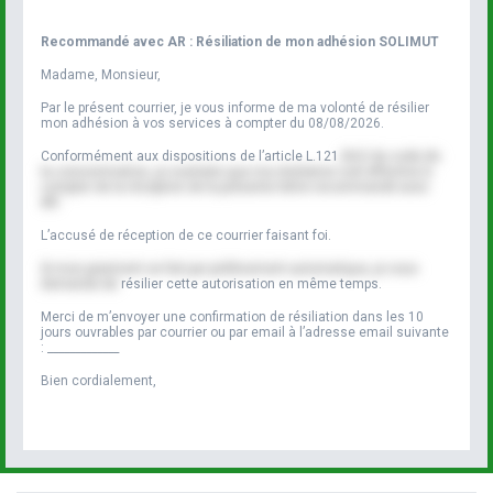
Recommandé avec AR : Résiliation de mon adhésion SOLIMUT
Madame, Monsieur,
Par le présent courrier, je vous informe de ma volonté de résilier
mon adhésion à vos services à compter du
08/08/2026
.
Conformément aux dispositions de l’article L.121
-84-2 du code de
la consommation, je souhaite que ma résiliation soit effective à
compter de la réception de la présente lettre recommandé avec
AR.
L’accusé de réception de ce courrier faisant foi.
Si mon paiement se fait par prélèvement automatique, je vous
demande de
résilier cette autorisation en même temps.
Merci de m’envoyer une confirmation de résiliation dans les 10
jours ouvrables par courrier ou par email à l’adresse email suivante
:
_____________
Bien cordialement,