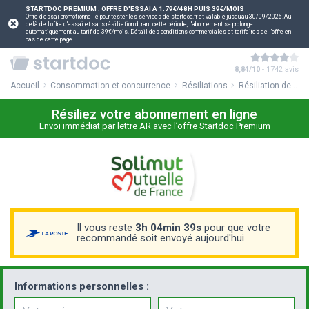
STARTDOC PREMIUM : OFFRE D'ESSAI À 1.79€/48H PUIS 39€/MOIS
Offre d'essai promotionnelle pour tester les services de startdoc.fr et valable jusqu'au 30/09/2026.Au
delà de l'offre d'essai et sans résiliation durant cette période, l'abonnement se prolonge
automatiquement au tarif de 39€/mois. Détail des conditions commerciales et tarifaires de l'offre en
bas de cette page.
8,84/10
- 1742 avis
Accueil
Consommation et concurrence
Résiliations
Résiliation de votre mutuelle Solimut
Résiliez votre abonnement en ligne
Envoi immédiat par lettre AR avec l’offre Startdoc Premium
Il vous reste
3h 04min 38s
pour que votre
recommandé soit envoyé aujourd'hui
Informations personnelles :
Prénom
Nom