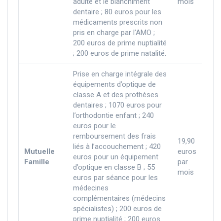
adulte et le blanchiment
mois
dentaire ; 80 euros pour les
médicaments prescrits non
pris en charge par l’AMO ;
200 euros de prime nuptialité
; 200 euros de prime natalité.
Prise en charge intégrale des
équipements d’optique de
classe A et des prothèses
dentaires ; 1070 euros pour
l’orthodontie enfant ; 240
euros pour le
remboursement des frais
19,90
liés à l’accouchement ; 420
Mutuelle
euros
euros pour un équipement
Famille
par
d’optique en classe B ; 55
mois
euros par séance pour les
médecines
complémentaires (médecins
spécialistes) ; 200 euros de
prime nuptialité ; 200 euros