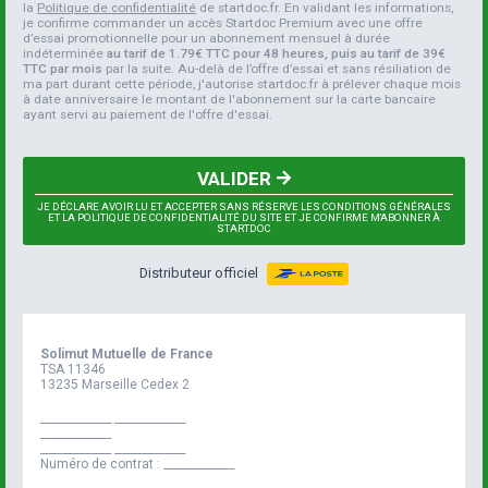
la
Politique de confidentialité
de startdoc.fr. En validant les informations,
je confirme commander un accès Startdoc Premium avec une offre
d’essai promotionnelle pour un abonnement mensuel à durée
indéterminée
au tarif de 1.79€ TTC pour 48 heures, puis au tarif de 39€
TTC par mois
par la suite. Au-delà de l’offre d’essai et sans résiliation de
ma part durant cette période, j'autorise startdoc.fr à prélever chaque mois
à date anniversaire le montant de l'abonnement sur la carte bancaire
ayant servi au paiement de l'offre d'essai.
VALIDER
JE DÉCLARE AVOIR LU ET ACCEPTER SANS RÉSERVE LES CONDITIONS GÉNÉRALES
ET LA POLITIQUE DE CONFIDENTIALITÉ DU SITE ET JE CONFIRME M'ABONNER À
STARTDOC
Distributeur officiel
Solimut Mutuelle de France
TSA 11346
13235 Marseille Cedex 2
_____________
_____________
_____________
_____________
_____________
Numéro de contrat :
_____________