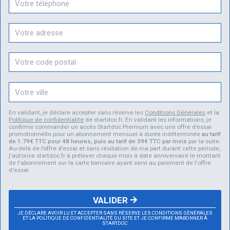
En validant, je déclare accepter sans réserve les
Conditions Générales
et la
Politique de confidentialité
de startdoc.fr. En validant les informations, je
confirme commander un accès Startdoc Premium avec une offre d’essai
promotionnelle pour un abonnement mensuel à durée indéterminée
au tarif
de 1.79€ TTC pour 48 heures, puis au tarif de 39€ TTC par mois
par la suite.
Au-delà de l’offre d’essai et sans résiliation de ma part durant cette période,
j'autorise startdoc.fr à prélever chaque mois à date anniversaire le montant
de l'abonnement sur la carte bancaire ayant servi au paiement de l'offre
d'essai.
VALIDER
JE DÉCLARE AVOIR LU ET ACCEPTER SANS RÉSERVE LES CONDITIONS GÉNÉRALES
ET LA POLITIQUE DE CONFIDENTIALITÉ DU SITE ET JE CONFIRME M'ABONNER À
STARTDOC