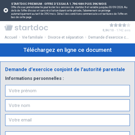
STARTDOC PREMIUM : OFFRE D'ESSAI À 1.79€/48H PUIS 39€/MOIS
Offre d'essai promotionnelle pour tester les services de startdoc.fr et valable jusqu'au 30/09/2026.Au
delà de l'offre d'essai et sans résiliation durant cette période, l'abonnement se prolonge
automatiquement au tarif de 39€/mois. Détail des conditions commerciales et tarifaires de l'offre en
bas de cette page.
8,84/10
- 1742 avis
Accueil
Vie familiale
Divorce et séparation
Demande d'exercice conjoint de l'autorité parentale
Téléchargez en ligne ce document
Demande d'exercice conjoint de l'autorité parentale
Informations personnelles :