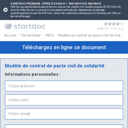
STARTDOC PREMIUM : OFFRE D'ESSAI À 1.79€/48H PUIS 39€/MOIS
Offre d'essai promotionnelle pour tester les services de startdoc.fr et valable jusqu'au 30/09/2026.Au
delà de l'offre d'essai et sans résiliation durant cette période, l'abonnement se prolonge
automatiquement au tarif de 39€/mois. Détail des conditions commerciales et tarifaires de l'offre en
bas de cette page.
8,84/10
- 1742 avis
Accueil
Vie familiale
PACS
Modèle de contrat de pacte civil de solidarité
Téléchargez en ligne ce document
Modèle de contrat de pacte civil de solidarité
Informations personnelles :