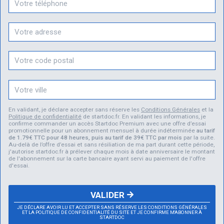
En validant, je déclare accepter sans réserve les
Conditions Générales
et la
Politique de confidentialité
de startdoc.fr. En validant les informations, je
confirme commander un accès Startdoc Premium avec une offre d’essai
promotionnelle pour un abonnement mensuel à durée indéterminée
au tarif
de 1.79€ TTC pour 48 heures, puis au tarif de 39€ TTC par mois
par la suite.
Au-delà de l’offre d’essai et sans résiliation de ma part durant cette période,
j'autorise startdoc.fr à prélever chaque mois à date anniversaire le montant
de l'abonnement sur la carte bancaire ayant servi au paiement de l'offre
d'essai.
VALIDER
JE DÉCLARE AVOIR LU ET ACCEPTER SANS RÉSERVE LES CONDITIONS GÉNÉRALES
ET LA POLITIQUE DE CONFIDENTIALITÉ DU SITE ET JE CONFIRME M'ABONNER À
STARTDOC