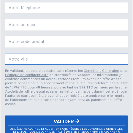
En validant, je déclare accepter sans réserve les
Conditions Générales
et la
Politique de confidentialité
de startdoc.fr. En validant les informations, je
confirme commander un accès Startdoc Premium avec une offre d’essai
promotionnelle pour un abonnement mensuel à durée indéterminée
au tarif
de 1.79€ TTC pour 48 heures, puis au tarif de 39€ TTC par mois
par la suite.
Au-delà de l’offre d’essai et sans résiliation de ma part durant cette période,
j'autorise startdoc.fr à prélever chaque mois à date anniversaire le montant
de l'abonnement sur la carte bancaire ayant servi au paiement de l'offre
d'essai.
VALIDER
JE DÉCLARE AVOIR LU ET ACCEPTER SANS RÉSERVE LES CONDITIONS GÉNÉRALES
ET LA POLITIQUE DE CONFIDENTIALITÉ DU SITE ET JE CONFIRME M'ABONNER À