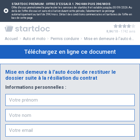
STARTDOC PREMIUM : OFFRE D'ESSAI À 1.79€/48H PUIS 39€/MOIS
Offre d'essai promotionnelle pour tester les services de startdoc.fr et valable jusqu'au 30/09/2026.Au
delà de l'offre d'essai et sans résiliation durant cette période, l'abonnement se prolonge
automatiquement au tarif de 39€/mois. Détail des conditions commerciales et tarifaires de l'offre en
bas de cette page.
8,84/10
- 1742 avis
Accueil
Auto et moto
Permis conduire
Mise en demeure à l'auto école de restituer le dossier suite à la résiliation du contrat
Téléchargez en ligne ce document
Mise en demeure à l'auto école de restituer le
dossier suite à la résiliation du contrat
Informations personnelles :