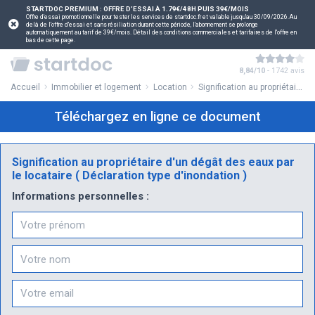
STARTDOC PREMIUM : OFFRE D'ESSAI À 1.79€/48H PUIS 39€/MOIS
Offre d'essai promotionnelle pour tester les services de startdoc.fr et valable jusqu'au 30/09/2026.Au
delà de l'offre d'essai et sans résiliation durant cette période, l'abonnement se prolonge
automatiquement au tarif de 39€/mois. Détail des conditions commerciales et tarifaires de l'offre en
bas de cette page.
8,84/10
- 1742 avis
Accueil
Immobilier et logement
Location
Signification au propriétaire d'un dégât des eaux par le locataire ( Déclaration type d'inondation )
Téléchargez en ligne ce document
Signification au propriétaire d'un dégât des eaux par
le locataire ( Déclaration type d'inondation )
Informations personnelles :