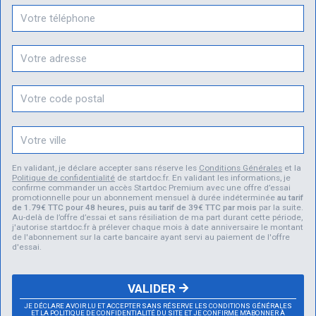
En validant, je déclare accepter sans réserve les
Conditions Générales
et la
Politique de confidentialité
de startdoc.fr. En validant les informations, je
confirme commander un accès Startdoc Premium avec une offre d’essai
promotionnelle pour un abonnement mensuel à durée indéterminée
au tarif
de 1.79€ TTC pour 48 heures, puis au tarif de 39€ TTC par mois
par la suite.
Au-delà de l’offre d’essai et sans résiliation de ma part durant cette période,
j'autorise startdoc.fr à prélever chaque mois à date anniversaire le montant
de l'abonnement sur la carte bancaire ayant servi au paiement de l'offre
d'essai.
VALIDER
JE DÉCLARE AVOIR LU ET ACCEPTER SANS RÉSERVE LES CONDITIONS GÉNÉRALES
ET LA POLITIQUE DE CONFIDENTIALITÉ DU SITE ET JE CONFIRME M'ABONNER À