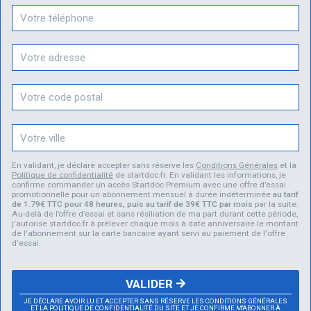
En validant, je déclare accepter sans réserve les
Conditions Générales
et la
Politique de confidentialité
de startdoc.fr. En validant les informations, je
confirme commander un accès Startdoc Premium avec une offre d’essai
promotionnelle pour un abonnement mensuel à durée indéterminée
au tarif
de 1.79€ TTC pour 48 heures, puis au tarif de 39€ TTC par mois
par la suite.
Au-delà de l’offre d’essai et sans résiliation de ma part durant cette période,
j'autorise startdoc.fr à prélever chaque mois à date anniversaire le montant
de l'abonnement sur la carte bancaire ayant servi au paiement de l'offre
d'essai.
VALIDER
JE DÉCLARE AVOIR LU ET ACCEPTER SANS RÉSERVE LES CONDITIONS GÉNÉRALES
ET LA POLITIQUE DE CONFIDENTIALITÉ DU SITE ET JE CONFIRME M'ABONNER À