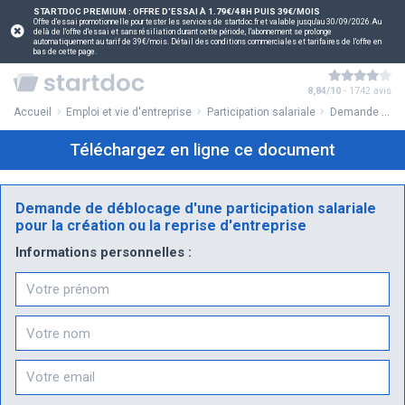
STARTDOC PREMIUM : OFFRE D'ESSAI À 1.79€/48H PUIS 39€/MOIS
Offre d'essai promotionnelle pour tester les services de startdoc.fr et valable jusqu'au 30/09/2026.Au
delà de l'offre d'essai et sans résiliation durant cette période, l'abonnement se prolonge
automatiquement au tarif de 39€/mois. Détail des conditions commerciales et tarifaires de l'offre en
bas de cette page.
8,84/10
- 1742 avis
Accueil
Emploi et vie d'entreprise
Participation salariale
Demande de déblocage d'une participation salariale pour la création ou la reprise d'entreprise
Téléchargez en ligne ce document
Demande de déblocage d'une participation salariale
pour la création ou la reprise d'entreprise
Informations personnelles :