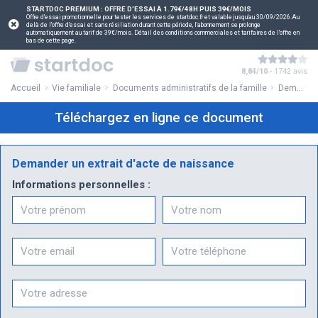
STARTDOC PREMIUM : OFFRE D'ESSAI À 1.79€/48H PUIS 39€/MOIS
Offre d'essai promotionnelle pour tester les services de startdoc.fr et valable jusqu'au 30/09/2026.Au
delà de l'offre d'essai et sans résiliation durant cette période, l'abonnement se prolonge
automatiquement au tarif de 39€/mois. Détail des conditions commerciales et tarifaires de l'offre en
bas de cette page.
8,84/10
- 1742 avis
Accueil
Vie familiale
Documents administratifs de la famille
Demander un extrait d'acte de naissance
Téléchargez en ligne ce document
Demander un extrait d'acte de naissance
Informations personnelles :
Prénom
Nom
Email
Téléphone