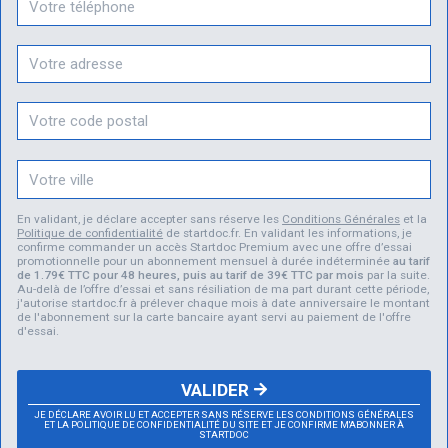
En validant, je déclare accepter sans réserve les
Conditions Générales
et la
Politique de confidentialité
de startdoc.fr. En validant les informations, je
confirme commander un accès Startdoc Premium avec une offre d’essai
promotionnelle pour un abonnement mensuel à durée indéterminée
au tarif
de 1.79€ TTC pour 48 heures, puis au tarif de 39€ TTC par mois
par la suite.
Au-delà de l’offre d’essai et sans résiliation de ma part durant cette période,
j'autorise startdoc.fr à prélever chaque mois à date anniversaire le montant
de l'abonnement sur la carte bancaire ayant servi au paiement de l'offre
d'essai.
VALIDER
JE DÉCLARE AVOIR LU ET ACCEPTER SANS RÉSERVE LES CONDITIONS GÉNÉRALES
ET LA POLITIQUE DE CONFIDENTIALITÉ DU SITE ET JE CONFIRME M'ABONNER À
STARTDOC