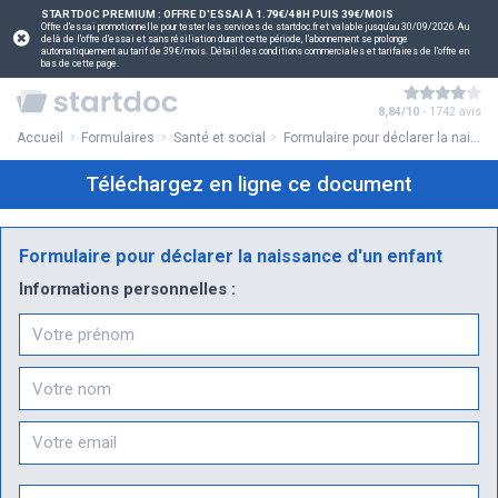
STARTDOC PREMIUM : OFFRE D'ESSAI À 1.79€/48H PUIS 39€/MOIS
Offre d'essai promotionnelle pour tester les services de startdoc.fr et valable jusqu'au 30/09/2026.Au
delà de l'offre d'essai et sans résiliation durant cette période, l'abonnement se prolonge
automatiquement au tarif de 39€/mois. Détail des conditions commerciales et tarifaires de l'offre en
bas de cette page.
8,84/10
- 1742 avis
Accueil
Formulaires
Santé et social
Formulaire pour déclarer la naissance d'un enfant
Téléchargez en ligne ce document
Formulaire pour déclarer la naissance d'un enfant
Informations personnelles :