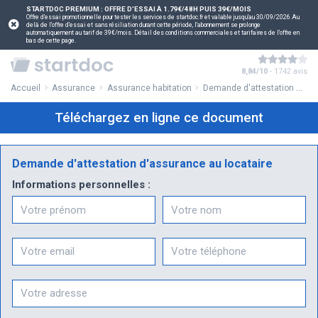
STARTDOC PREMIUM : OFFRE D'ESSAI À 1.79€/48H PUIS 39€/MOIS
Offre d'essai promotionnelle pour tester les services de startdoc.fr et valable jusqu'au 30/09/2026.Au
delà de l'offre d'essai et sans résiliation durant cette période, l'abonnement se prolonge
automatiquement au tarif de 39€/mois. Détail des conditions commerciales et tarifaires de l'offre en
bas de cette page.
8,84/10
- 1742 avis
Accueil
Assurance
Assurance habitation
Demande d'attestation d'assurance au locataire
Téléchargez en ligne ce document
Demande d'attestation d'assurance au locataire
Informations personnelles :
Prénom
Nom
Email
Téléphone