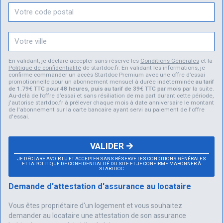
En validant, je déclare accepter sans réserve les
Conditions Générales
et la
Politique de confidentialité
de startdoc.fr. En validant les informations, je
confirme commander un accès Startdoc Premium avec une offre d’essai
promotionnelle pour un abonnement mensuel à durée indéterminée
au tarif
de 1.79€ TTC pour 48 heures, puis au tarif de 39€ TTC par mois
par la suite.
Au-delà de l’offre d’essai et sans résiliation de ma part durant cette période,
j'autorise startdoc.fr à prélever chaque mois à date anniversaire le montant
de l'abonnement sur la carte bancaire ayant servi au paiement de l'offre
d'essai.
VALIDER
JE DÉCLARE AVOIR LU ET ACCEPTER SANS RÉSERVE LES CONDITIONS GÉNÉRALES
ET LA POLITIQUE DE CONFIDENTIALITÉ DU SITE ET JE CONFIRME M'ABONNER À
STARTDOC
Demande d'attestation d'assurance au locataire
Vous êtes propriétaire d'un logement et vous souhaitez
demander au locataire une attestation de son assurance