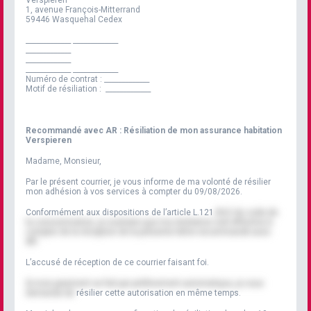
1, avenue François-Mitterrand
59446 Wasquehal Cedex
_____________
_____________
_____________
_____________
_____________
_____________
Numéro de contrat :
_____________
Motif de résiliation :
_____________
Recommandé avec AR : Résiliation de mon assurance habitation
Verspieren
Madame, Monsieur,
Par le présent courrier, je vous informe de ma volonté de résilier
mon adhésion à vos services à compter du
09/08/2026
.
Conformément aux dispositions de l’article L.121
-84-2 du code de
la consommation, je souhaite que ma résiliation soit effective à
compter de la réception de la présente lettre recommandé avec
AR.
L’accusé de réception de ce courrier faisant foi.
Si mon paiement se fait par prélèvement automatique, je vous
demande de
résilier cette autorisation en même temps.