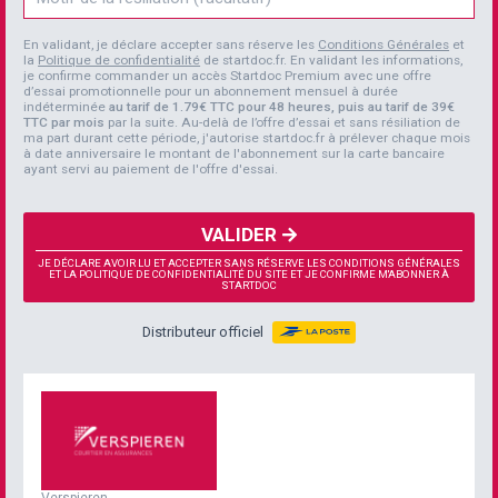
En validant, je déclare accepter sans réserve les
Conditions Générales
et
la
Politique de confidentialité
de startdoc.fr. En validant les informations,
je confirme commander un accès Startdoc Premium avec une offre
d’essai promotionnelle pour un abonnement mensuel à durée
indéterminée
au tarif de 1.79€ TTC pour 48 heures, puis au tarif de 39€
TTC par mois
par la suite. Au-delà de l’offre d’essai et sans résiliation de
ma part durant cette période, j'autorise startdoc.fr à prélever chaque mois
à date anniversaire le montant de l'abonnement sur la carte bancaire
ayant servi au paiement de l'offre d'essai.
VALIDER
JE DÉCLARE AVOIR LU ET ACCEPTER SANS RÉSERVE LES CONDITIONS GÉNÉRALES
ET LA POLITIQUE DE CONFIDENTIALITÉ DU SITE ET JE CONFIRME M'ABONNER À
STARTDOC
Distributeur officiel
Verspieren