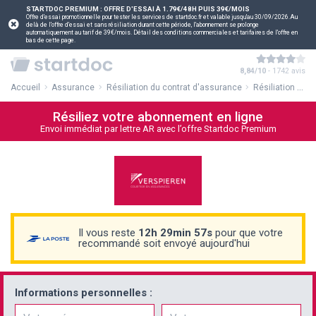
STARTDOC PREMIUM : OFFRE D'ESSAI À 1.79€/48H PUIS 39€/MOIS
Offre d'essai promotionnelle pour tester les services de startdoc.fr et valable jusqu'au 30/09/2026.Au
delà de l'offre d'essai et sans résiliation durant cette période, l'abonnement se prolonge
automatiquement au tarif de 39€/mois. Détail des conditions commerciales et tarifaires de l'offre en
bas de cette page.
8,84/10
- 1742 avis
Accueil
Assurance
Résiliation du contrat d'assurance
Résiliation de votre assurance habitation Verspieren
Résiliez votre abonnement en ligne
Envoi immédiat par lettre AR avec l’offre Startdoc Premium
Il vous reste
12h 29min 56s
pour que votre
recommandé soit envoyé aujourd'hui
Informations personnelles :
Prénom
Nom