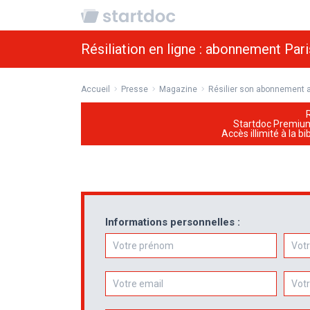
Résiliation en ligne : abonnement Pari
Accueil
Presse
Magazine
Résilier son abonnement a
Startdoc Premiu
Accès illimité à la b
Informations personnelles :
Prénom
Nom
Email
Télép