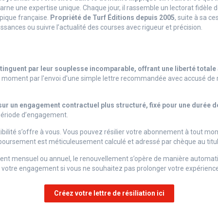
arne une expertise unique. Chaque jour, il rassemble un lectorat fidèle 
ppique française.
Propriété de Turf Éditions depuis
2005
, suite à sa c
ssances ou suivre l’actualité des courses avec rigueur et précision.
nguent par leur souplesse incomparable, offrant une liberté totale
ut moment par l'envoi d'une simple lettre recommandée avec accusé de r
ur un engagement contractuel plus structuré, fixé pour une durée d
e période d’engagement.
ibilité s’offre à vous. Vous pouvez résilier votre abonnement à tout 
oursement est méticuleusement calculé et adressé par chèque au titul
t mensuel ou annuel, le renouvellement s’opère de manière automatique 
à votre engagement si vous ne souhaitez pas prolonger votre expérience
Créez votre lettre de résiliation ici