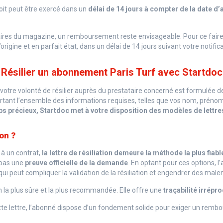
oit peut être exercé dans un
délai de 14 jours à compter de la date d’
ires du magazine, un remboursement reste envisageable. Pour ce faire, i
ine et en parfait état, dans un délai de 14 jours suivant votre notifica
Résilier un abonnement Paris Turf avec Startdoc
otre volonté de résilier auprès du prestataire concerné est formulée d
mportant l’ensemble des informations requises, telles que vos nom, prén
s précieux, Startdoc met à votre disposition des modèles de lettres
ion ?
 à un contrat,
la lettre de résiliation demeure la méthode la plus fiable
 pas une
preuve officielle de la demande
. En optant pour ces options, 
 qui peut compliquer la validation de la résiliation et engendrer des mal
n la plus sûre et la plus recommandée. Elle offre une
traçabilité irrépr
te lettre, l’abonné dispose d’un fondement solide pour exiger un rembo