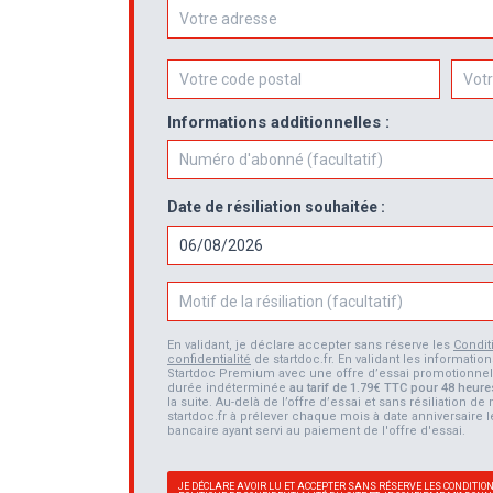
Informations additionnelles :
Numéro d'abonné
Date de résiliation souhaitée :
Motif de la résiliation (facultatif)
En validant, je déclare accepter sans réserve les
Condit
confidentialité
de startdoc.fr. En validant les informat
Startdoc Premium avec une offre d’essai promotionn
durée indéterminée
au tarif de 1.79€ TTC pour 48 heure
la suite. Au-delà de l’offre d’essai et sans résiliation de
startdoc.fr à prélever chaque mois à date anniversaire 
bancaire ayant servi au paiement de l'offre d'essai.
JE DÉCLARE AVOIR LU ET ACCEPTER SANS RÉSERVE LES CONDITIO