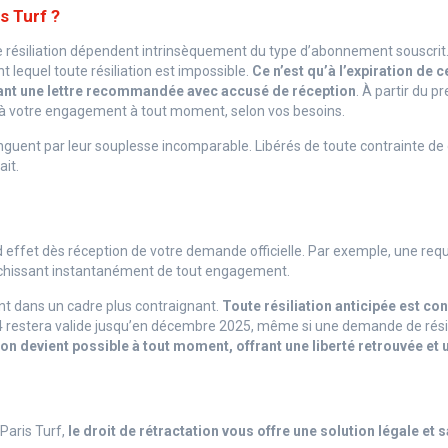
s Turf ?
résiliation dépendent intrinsèquement du type d’abonnement souscrit
lequel toute résiliation est impossible.
Ce n’est qu’à l’expiration de 
nt une lettre recommandée avec accusé de réception
. À partir du p
n à votre engagement à tout moment, selon vos besoins.
uent par leur souplesse incomparable. Libérés de toute contrainte de du
it.
effet dès réception de votre demande officielle. Par exemple, une requ
anchissant instantanément de tout engagement.
nt dans un cadre plus contraignant.
Toute résiliation anticipée est co
restera valide jusqu’en décembre 2025, même si une demande de résil
tion devient possible à tout moment, offrant une liberté retrouvée e
Paris Turf,
le droit de rétractation vous offre une solution légale et 