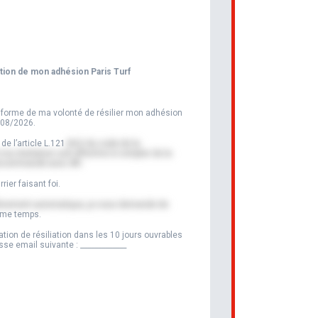
ion de mon adhésion Paris Turf
 informe de ma volonté de résilier mon adhésion
/08/2026
.
e l’article L.121
-84-2 du code de la
a résiliation soit effective à compter de la
e recommandé avec AR.
ier faisant foi.
élèvement automatique, je vous demande de
même temps.
ion de résiliation dans les 10 jours ouvrables
esse email suivante :
_____________