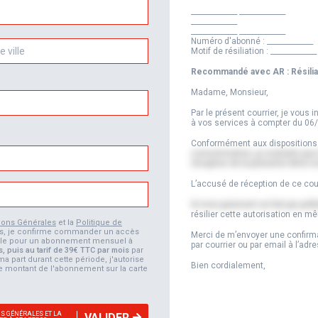
_____________
_____________
_____________
_____________
_____________
Numéro d'abonné :
_____________
Motif de résiliation :
_____________
Recommandé avec AR : Résiliat
Madame, Monsieur,
Par le présent courrier, je vous
à vos services à compter du
06
Conformément aux dispositions d
consommation, je souhaite que m
réception de la présente lettr
L’accusé de réception de ce courr
Si mon paiement se fait par pr
résilier cette autorisation en 
ions Générales
et la
Politique de
ions, je confirme commander un accès
Merci de m’envoyer une confirmat
elle pour un abonnement mensuel à
par courrier ou par email à l’adr
s, puis au tarif de 39€ TTC par mois
par
 ma part durant cette période, j'autorise
Bien cordialement,
le montant de l'abonnement sur la carte
NS GÉNÉRALES ET LA
VALIDER