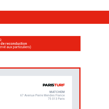
R
n de reconduction
ervé aux particuliers)
MATCHEM
67 Avenue Pierre Mendes France
75 013 Paris