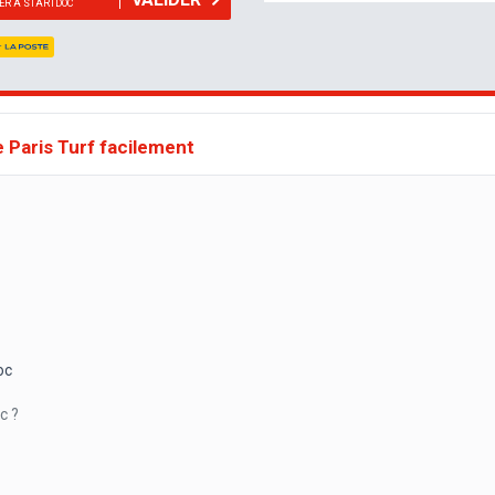
NER À STARTDOC
 Paris Turf facilement
?
oc
c ?