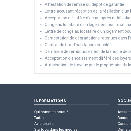
Attestation de remise du dépot de garantie
Lettre accusant réception de la résiliation d'un 
Acceptation de l'offre d'achat après notificati
Congé au locataire d'un logement pour motif sé
Lettre de congé au locataire d'un logement pou
Contestation de dégradations retenues dans l'é
Contrat de bail d'habitation meublée
Demande de remboursement de la moitié de la
Acceptation d'encaissement différé des loyers
Autorisation de travaux par le propriétaire du
INFORMATIONS
DOCU
Qui sommes-nous ?
Assura
Tarifs
Banque 
Avis clients
Consom
Startdoc dans les médias
Démarc