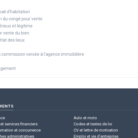
bail d'habitation
on du congé pour vente
rieux et légitime
r vente du bien
tat des lieux
 commission versée à l'agence immobilière
 logement
MENTS
nce
Auto et moto
et services financiers
Codes et textes de loi
mation et concurrence
CV et lettre de motivation
hes administratives
Emploi et vie d'entreprise