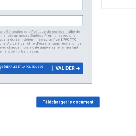
ions Générales
et la
Politique de confidentialité
de
 commander un accès Startdoc Premium avec une
suel à durée indéterminée
au tarif de 1.79€ TTC
uite. Au-delà de l’offre d’essai et sans résiliation de
élever chaque mois à date anniversaire le montant
ement de l'offre d'essai.
 GÉNÉRALES ET LA POLITIQUE DE
VALIDER
C
Télécharger le document