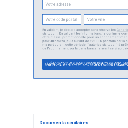
En validant, je déclare accepter sans réserve les
Condit
startdoc.fr. En validant les informations, je confirme
offre d’essai promotionnelle pour un abonnement men
pour 48 heures, puis au tarif de 39€ TTC par mois
par la s
ma part durant cette période, j'autorise startdoc.fr à pr
de l'abonnement sur la carte bancaire ayant servi au pai
JE DÉCLARE AVOIR LU ET ACCEPTER SANS RÉSERVE LES CONDITIONS
CONFIDENTIALITÉ DU SITE ET JE CONFIRME M'ABONNER À STARTDO
Documents similaires