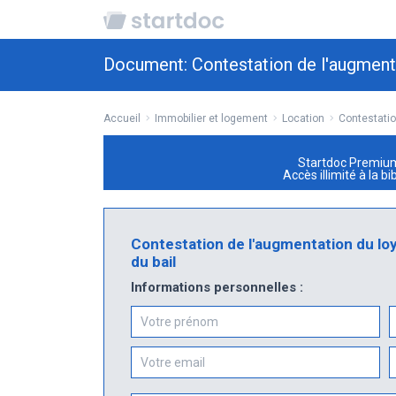
Document:
Contestation de l'augment
Accueil
Immobilier et logement
Location
Contestatio
Startdoc Premiu
Accès illimité à la b
Contestation de l'augmentation du l
du bail
Informations personnelles :