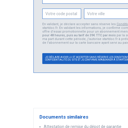
En validant, je déclare accepter sans réserve les
Condit
startdoc.fr. En validant les informations, je confirme
offre d’essai promotionnelle pour un abonnement men
pour 48 heures, puis au tarif de 39€ TTC par mois
par la s
ma part durant cette période, j'autorise startdoc.fr à pr
de l'abonnement sur la carte bancaire ayant servi au pai
JE DÉCLARE AVOIR LU ET ACCEPTER SANS RÉSERVE LES CONDITIONS
CONFIDENTIALITÉ DU SITE ET JE CONFIRME M'ABONNER À STARTDO
Documents similaires
Attestation de remise du dépot de garantie