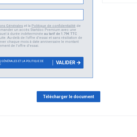
ions Générales
et la
Politique de confidentialité
de
 commander un accès Startdoc Premium avec une
suel à durée indéterminée
au tarif de 1.79€ TTC
uite. Au-delà de l’offre d’essai et sans résiliation de
élever chaque mois à date anniversaire le montant
ement de l'offre d'essai.
 GÉNÉRALES ET LA POLITIQUE DE
VALIDER
C
Télécharger le document