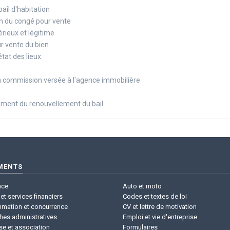
bail d'habitation
on du congé pour vente
rieux et légitime
r vente du bien
tat des lieux
 commission versée à l'agence immobilière
oment du renouvellement du bail
MENTS
nce
Auto et moto
et services financiers
Codes et textes de loi
mation et concurrence
CV et lettre de motivation
hes administratives
Emploi et vie d'entreprise
se et association
Formulaires