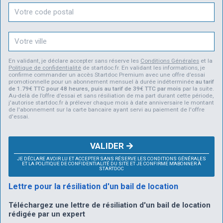
En validant, je déclare accepter sans réserve les
Conditions Générales
et la
Politique de confidentialité
de startdoc.fr. En validant les informations, je
confirme commander un accès Startdoc Premium avec une offre d’essai
promotionnelle pour un abonnement mensuel à durée indéterminée
au tarif
de 1.79€ TTC pour 48 heures, puis au tarif de 39€ TTC par mois
par la suite.
Au-delà de l’offre d’essai et sans résiliation de ma part durant cette période,
j'autorise startdoc.fr à prélever chaque mois à date anniversaire le montant
de l'abonnement sur la carte bancaire ayant servi au paiement de l'offre
d'essai.
VALIDER
JE DÉCLARE AVOIR LU ET ACCEPTER SANS RÉSERVE LES CONDITIONS GÉNÉRALES
ET LA POLITIQUE DE CONFIDENTIALITÉ DU SITE ET JE CONFIRME M'ABONNER À
STARTDOC
Lettre pour la résiliation d'un bail de location
Téléchargez une lettre de résiliation d'un bail de location
rédigée par un expert