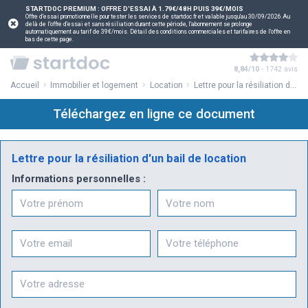
STARTDOC PREMIUM : OFFRE D'ESSAI À 1.79€/48H PUIS 39€/MOIS
Offre d'essai promotionnelle pour tester les services de startdoc.fr et valable jusqu'au 30/09/2026.Au
delà de l'offre d'essai et sans résiliation durant cette période, l'abonnement se prolonge
automatiquement au tarif de 39€/mois. Détail des conditions commerciales et tarifaires de l'offre en
bas de cette page.
8,84/10
- 1742 avis
Accueil
Immobilier et logement
Location
Lettre pour la résiliation d'un bail de location
Téléchargez en ligne ce document
Lettre pour la résiliation d'un bail de location
Informations personnelles :
Prénom
Nom
Email
Téléphone