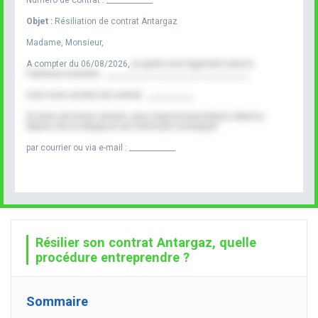
Objet :
Résiliation de contrat Antargaz
Madame, Monsieur,
A compter du
06/08/2026
,
je quitte mon logement situé à
l'adresse suivante :
_____________
_____________
_____________
Voici mon numéro de contrat :
_____________
Ut enim ad minim veniam, quis nostrud exercitation ullamco
laboris nisi ut aliquip ex ea commodo consequat.
par courrier ou via e-mail :
_____________
Résilier son contrat Antargaz, quelle
procédure entreprendre ?
Sommaire