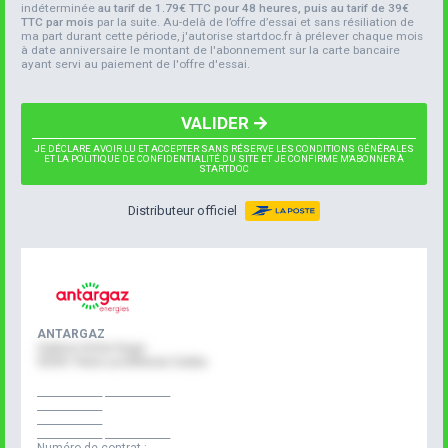
indéterminée
au tarif de 1.79€ TTC pour 48 heures, puis au tarif de 39€
TTC par mois
par la suite. Au-delà de l’offre d’essai et sans résiliation de
ma part durant cette période, j'autorise startdoc.fr à prélever chaque mois
à date anniversaire le montant de l'abonnement sur la carte bancaire
ayant servi au paiement de l'offre d'essai.
VALIDER
JE DÉCLARE AVOIR LU ET ACCEPTER SANS RÉSERVE LES CONDITIONS GÉNÉRALES
ET LA POLITIQUE DE CONFIDENTIALITÉ DU SITE ET JE CONFIRME M'ABONNER À
STARTDOC
Distributeur officiel
ANTARGAZ
4 place Victor Hugo
92901 Paris La Défense Cedex
_____________
_____________
_____________
_____________
_____________
_____________
Numéro de contrat :
_____________