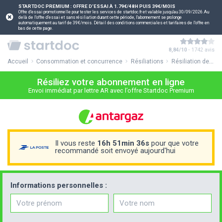
STARTDOC PREMIUM : OFFRE D'ESSAI À 1.79€/48H PUIS 39€/MOIS
Offre d'essai promotionnelle pour tester les services de startdoc.fr et valable jusqu'au 30/09/2026.Au
delà de l'offre d'essai et sans résiliation durant cette période, l'abonnement se prolonge
automatiquement au tarif de 39€/mois. Détail des conditions commerciales et tarifaires de l'offre en
bas de cette page.
8,84/10
- 1742 avis
Accueil
Consommation et concurrence
Résiliations
Résiliation de votre contrat Antargaz
Résiliez votre abonnement en ligne
Envoi immédiat par lettre AR avec l’offre Startdoc Premium
Il vous reste
16h 51min 35s
pour que votre
recommandé soit envoyé aujourd'hui
Informations personnelles :
Prénom
Nom