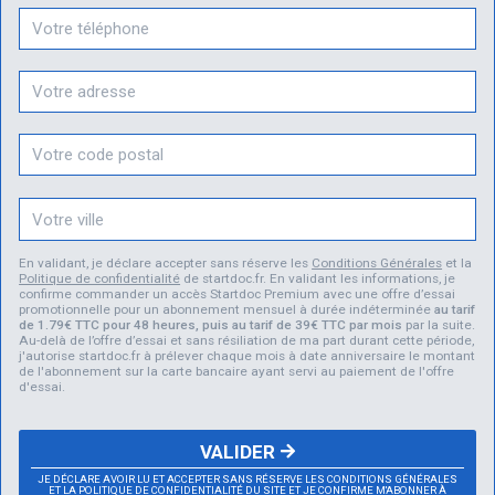
En validant, je déclare accepter sans réserve les
Conditions Générales
et la
Politique de confidentialité
de startdoc.fr. En validant les informations, je
confirme commander un accès Startdoc Premium avec une offre d’essai
promotionnelle pour un abonnement mensuel à durée indéterminée
au tarif
de 1.79€ TTC pour 48 heures, puis au tarif de 39€ TTC par mois
par la suite.
Au-delà de l’offre d’essai et sans résiliation de ma part durant cette période,
j'autorise startdoc.fr à prélever chaque mois à date anniversaire le montant
de l'abonnement sur la carte bancaire ayant servi au paiement de l'offre
d'essai.
VALIDER
JE DÉCLARE AVOIR LU ET ACCEPTER SANS RÉSERVE LES CONDITIONS GÉNÉRALES
ET LA POLITIQUE DE CONFIDENTIALITÉ DU SITE ET JE CONFIRME M'ABONNER À