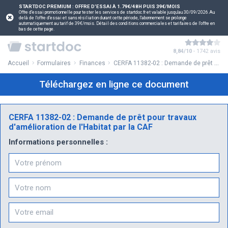
STARTDOC PREMIUM : OFFRE D'ESSAI À 1.79€/48H PUIS 39€/MOIS
Offre d'essai promotionnelle pour tester les services de startdoc.fr et valable jusqu'au 30/09/2026.Au
delà de l'offre d'essai et sans résiliation durant cette période, l'abonnement se prolonge
automatiquement au tarif de 39€/mois. Détail des conditions commerciales et tarifaires de l'offre en
bas de cette page.
8,84/10
- 1742 avis
Accueil
Formulaires
Finances
CERFA 11382-02 : Demande de prêt pour travaux d'amélioration de l'Habitat par la CAF
Téléchargez en ligne ce document
CERFA 11382-02 : Demande de prêt pour travaux
d'amélioration de l'Habitat par la CAF
Informations personnelles :