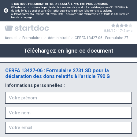
STARTDOC PREMIUM : OFFRE D'ESSAI À 1.79€/48H PUIS 39€/MOIS
Offre d'essai promotionnelle pour tester les services de startdoc.fr et valable jusqu'au 30/09/2026.Au
delà de l'offre d'essai et sans résiliation durant cette période, l'abonnement se prolonge
automatiquement au tarif de 39€/mois. Détail des conditions commerciales et tarifaires de l'offre en
bas de cette page.
8,84/10
- 1742 avis
Accueil
Formulaires
Administratif
CERFA 13427-06 : Formulaire 2731 SD pour la déclaration des dons relatifs à l'article 790 G
Téléchargez en ligne ce document
CERFA 13427-06 : Formulaire 2731 SD pour la
déclaration des dons relatifs à l'article 790 G
Informations personnelles :