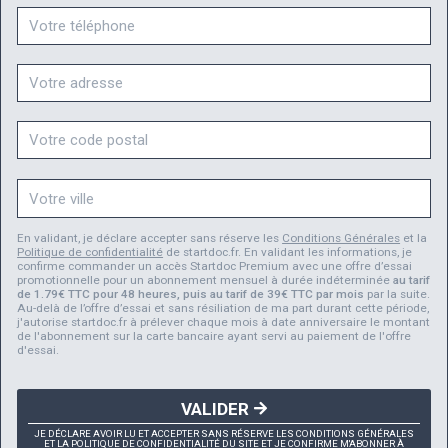
En validant, je déclare accepter sans réserve les
Conditions Générales
et la
Politique de confidentialité
de startdoc.fr. En validant les informations, je
confirme commander un accès Startdoc Premium avec une offre d’essai
promotionnelle pour un abonnement mensuel à durée indéterminée
au tarif
de 1.79€ TTC pour 48 heures, puis au tarif de 39€ TTC par mois
par la suite.
Au-delà de l’offre d’essai et sans résiliation de ma part durant cette période,
j'autorise startdoc.fr à prélever chaque mois à date anniversaire le montant
de l'abonnement sur la carte bancaire ayant servi au paiement de l'offre
d'essai.
VALIDER
JE DÉCLARE AVOIR LU ET ACCEPTER SANS RÉSERVE LES CONDITIONS GÉNÉRALES
ET LA POLITIQUE DE CONFIDENTIALITÉ DU SITE ET JE CONFIRME M'ABONNER À